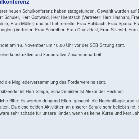
ulkonferenz
erer neuen Schulkonferenz haben stattgefunden. Gewählt wurden auf E
err Schuler, Herr Gottwald, Herr Hientzsch (Vertreter: Herr Hashani, F
einle, Frau Müller) und auf Lehrerseite: Frau Roßbach, Frau Spanu, F
oglou (Vertreter: Frau Schreiber, Frau Chatzidaki, Frau Silvestri, Fra
findet am 16. November um 18.00 Uhr vor der SEB-Sitzung statt.
 eine konstruktive und kooperative Zusammenarbeit !
d die Mitgliederversammlung des Fördervereins statt.
rsitzender ist Herr Stiege, Schatzmeister ist Alexander Heckner.
iche Bitte: Es werden dringend Eltern gesucht, die Nachmittagskurse k
ten. Da diese beiden Aktivitäten an unserer Schule sehr beliebt sind, bi
 wäre sehr schade für unsere Kinder, wenn es keine Kurse und kein Ja