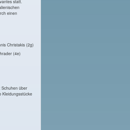
vantes statt.
alienischen
urch einen
is Christakis (2g)
hrader (4e)
t Schuhen über
ob Kleidungsstücke