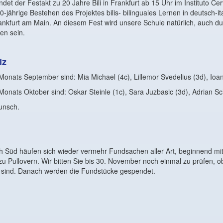
et der Festakt zu 20 Jahre Bili in Frankfurt ab 15 Uhr im Instituto Cer
0-jährige Bestehen des Projektes bilis- bilinguales Lernen in deutsch-it
ankfurt am Main. An diesem Fest wird unsere Schule natürlich, auch d
ten sein.
iz
onats September sind: Mia Michael (4c), Lillemor Svedelius (3d), Ioann
onats Oktober sind: Oskar Steinle (1c), Sara Juzbasic (3d), Adrian Sc
unsch.
h Süd häufen sich wieder vermehr Fundsachen aller Art, beginnend mi
 zu Pullovern. Wir bitten Sie bis 30. November noch einmal zu prüfen, 
i sind. Danach werden die Fundstücke gespendet.