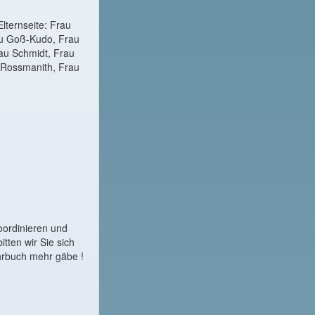
lternseite: Frau
rau Goß-Kudo, Frau
rau Schmidt, Frau
u Rossmanith, Frau
oordinieren und
tten wir Sie sich
hrbuch mehr gäbe !