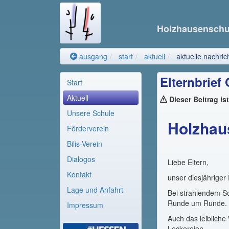
Holzhausensch
ausgang
start
aktuell
aktuelle nachric
Elternbrief
Start
Aktuell
Dieser Beitrag is
Unsere Schule
Holzhau
Förderverein
Bilis-Verein
Dialogos
Liebe Eltern,
Kontakt
unser diesjährige
Lage und Anfahrt
Bei strahlendem S
Runde um Runde.
Impressum
Auch das leibliche
Leckereien.