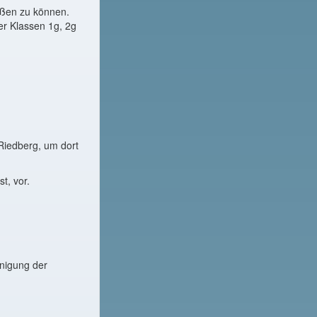
üßen zu können.
er Klassen 1g, 2g
Riedberg, um dort
t, vor.
inigung der