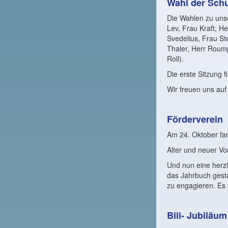
Wahl der Sch
Die Wahlen zu uns
Lev, Frau Kraft, H
Svedelius, Frau St
Thaler, Herr Roump
Roll).
Die erste Sitzung 
Wir freuen uns auf
Förderverein
Am 24. Oktober fan
Alter und neuer Vo
Und nun eine herzl
das Jahrbuch gestal
zu engagieren. Es
Bili- Jubiläum