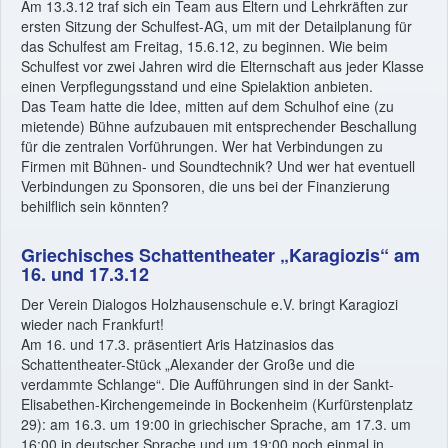
Am 13.3.12 traf sich ein Team aus Eltern und Lehrkräften zur
ersten Sitzung der Schulfest-AG, um mit der Detailplanung für
das Schulfest am Freitag, 15.6.12, zu beginnen. Wie beim
Schulfest vor zwei Jahren wird die Elternschaft aus jeder Klasse
einen Verpflegungsstand und eine Spielaktion anbieten.
Das Team hatte die Idee, mitten auf dem Schulhof eine (zu
mietende) Bühne aufzubauen mit entsprechender Beschallung
für die zentralen Vorführungen. Wer hat Verbindungen zu
Firmen mit Bühnen- und Soundtechnik? Und wer hat eventuell
Verbindungen zu Sponsoren, die uns bei der Finanzierung
behilflich sein könnten?
Griechisches Schattentheater „Karagiozis“ am
16. und 17.3.12
Der Verein Dialogos Holzhausenschule e.V. bringt Karagiozi
wieder nach Frankfurt!
Am 16. und 17.3. präsentiert Aris Hatzinasios das
Schattentheater-Stück „Alexander der Große und die
verdammte Schlange“. Die Aufführungen sind in der Sankt-
Elisabethen-Kirchengemeinde in Bockenheim (Kurfürstenplatz
29): am 16.3. um 19:00 in griechischer Sprache, am 17.3. um
16:00 in deutscher Sprache und um 19:00 noch einmal in