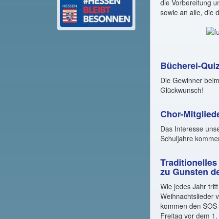
die Vorbereitung 
sowie an alle, die 
Bücherei-Qui
Die Gewinner beim 
Glückwunsch!
Chor-Mitglied
Das Interesse uns
Schuljahre kommen 
Traditionelle
zu Gunsten de
Wie jedes Jahr tri
Weihnachtslieder 
kommen den SOS-Kin
Freitag vor dem 1.