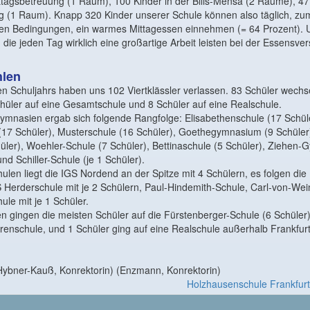
agsbetreuung (1 Raum), 100 Kinder in der Bilis-Mensa (2 Räume), 47 
 (1 Raum). Knapp 320 Kinder unserer Schule können also täglich, zum
en Bedingungen, ein warmes Mittagessen einnehmen (= 64 Prozent). U
 die jeden Tag wirklich eine großartige Arbeit leisten bei der Essensve
len
n Schuljahrs haben uns 102 Viertklässler verlassen. 83 Schüler wechs
üler auf eine Gesamtschule und 8 Schüler auf eine Realschule.
ymnasien ergab sich folgende Rangfolge: Elisabethenschule (17 Schüle
17 Schüler), Musterschule (16 Schüler), Goethegymnasium (9 Schüler)
ler), Woehler-Schule (7 Schüler), Bettinaschule (5 Schüler), Ziehen
und Schiller-Schule (je 1 Schüler).
len liegt die IGS Nordend an der Spitze mit 4 Schülern, es folgen die
 Herderschule mit je 2 Schülern, Paul-Hindemith-Schule, Carl-von-We
ule mit je 1 Schüler.
n gingen die meisten Schüler auf die Fürstenberger-Schule (6 Schüler)
renschule, und 1 Schüler ging auf eine Realschule außerhalb Frankfurt
Hybner-Kauß, Konrektorin) (Enzmann, Konrektorin)
Holzhausenschule Frankfur