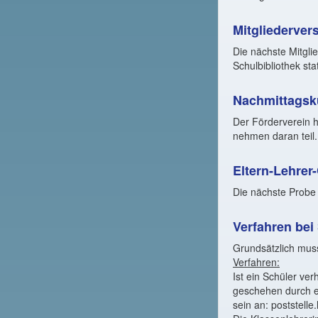
Mitgliederve
Die nächste Mitgli
Schulbibliothek sta
Nachmittagsk
Der Förderverein h
nehmen daran teil.
Eltern-Lehrer
Die nächste Probe 
Verfahren be
Grundsätzlich muss
Verfahren:
Ist ein Schüler ve
geschehen durch ei
sein an:
poststelle