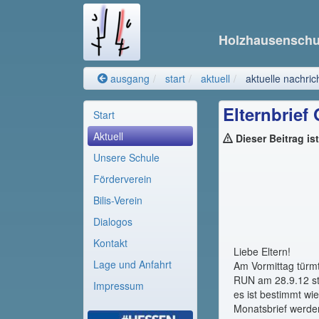
Holzhausensch
ausgang
start
aktuell
aktuelle nachric
Elternbrief
Start
Aktuell
Dieser Beitrag is
Unsere Schule
Förderverein
Bilis-Verein
Dialogos
Kontakt
Liebe Eltern!
Lage und Anfahrt
Am Vormittag türm
RUN am 28.9.12 str
Impressum
es ist bestimmt w
Monatsbrief werde