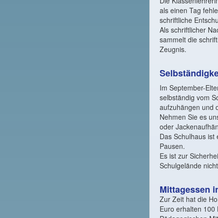
Die Klassenlehreri
als einen Tag fehl
schriftliche Entsch
Als schriftlicher N
sammelt die schrif
Zeugnis.
Selbständigke
Im September-Elter
selbständig vom Sc
aufzuhängen und d
Nehmen Sie es uns 
oder Jackenaufhän
Das Schulhaus ist 
Pausen.
Es ist zur Sicherh
Schulgelände nicht
Mittagessen i
Zur Zeit hat die H
Euro erhalten 100 