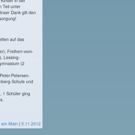
Kinder in der
 Teil unter
nser Dank gilt den
rsorgung!
elten auf das
r), Freiherr-vom-
, Lessing-
-Gymnasium (2
 Peter-Petersen-
inberg-Schule und
, 1 Schüler ging
s.
t am Main
|
5.11.2012