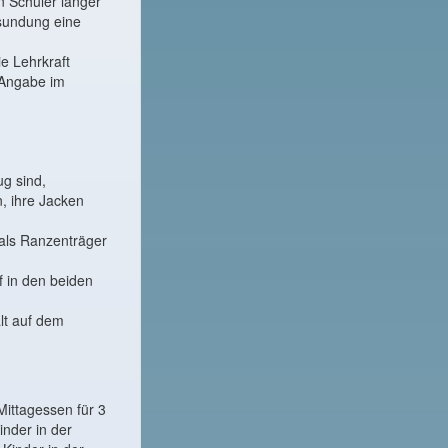
n Schüler länger
esundung eine
ie Lehrkraft
e Angabe im
ug sind,
n, ihre Jacken
 als Ranzenträger
f in den beiden
lt auf dem
Mittagessen für 3
nder in der