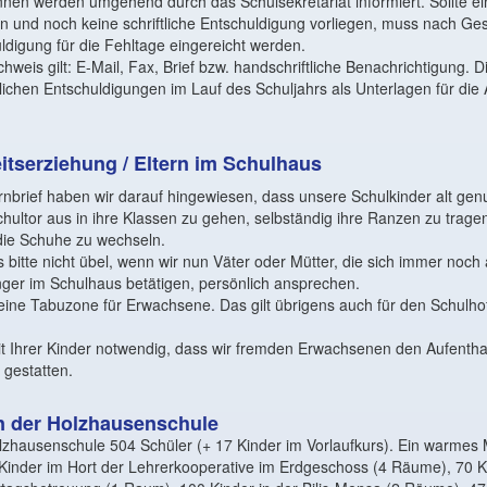
nnen werden umgehend durch das Schulsekretariat informiert. Sollte ei
en und noch keine schriftliche Entschuldigung vorliegen, muss nach G
uldigung für die Fehltage eingereicht werden.
achweis gilt: E-Mail, Fax, Brief bzw. handschriftliche Benachrichtigung. D
tlichen Entschuldigungen im Lauf des Schuljahrs als Unterlagen für di
itserziehung / Eltern im Schulhaus
nbrief haben wir darauf hingewiesen, dass unsere Schulkinder alt gen
hultor aus in ihre Klassen zu gehen, selbständig ihre Ranzen zu trage
ie Schuhe zu wechseln.
bitte nicht übel, wenn wir nun Väter oder Mütter, die sich immer noch
ger im Schulhaus betätigen, persönlich ansprechen.
eine Tabuzone für Erwachsene. Das gilt übrigens auch für den Schulho
eit Ihrer Kinder notwendig, dass wir fremden Erwachsenen den Aufentha
 gestatten.
n der Holzhausenschule
olzhausenschule 504 Schüler (+ 17 Kinder im Vorlaufkurs). Ein warmes 
Kinder im Hort der Lehrerkooperative im Erdgeschoss (4 Räume), 70 Ki