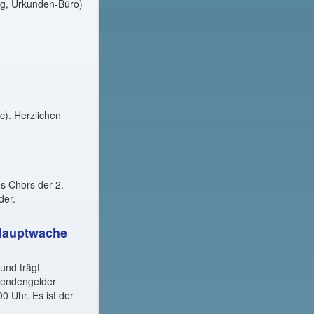
ng, Urkunden-Büro)
c). Herzlichen
s Chors der 2.
der.
 Hauptwache
und trägt
pendengelder
 Uhr. Es ist der