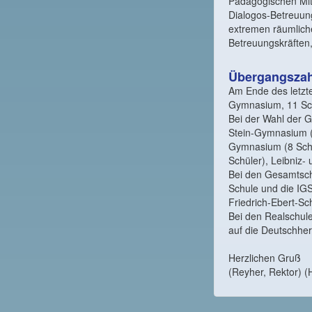
Pädagogischen Mitt
Dialogos-Betreuung
extremen räumlich
Betreuungskräften,
Übergangszah
Am Ende des letzte
Gymnasium, 11 Sch
Bei der Wahl der G
Stein-Gymnasium (
Gymnasium (8 Schü
Schüler), Leibniz- 
Bei den Gesamtschu
Schule und die IGS
Friedrich-Ebert-Sch
Bei den Realschule
auf die Deutschher
Herzlichen Gruß
(Reyher, Rektor) (