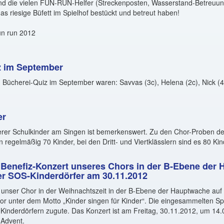
und die vielen FUN-RUN-Helfer (Streckenposten, Wasserstand-Betreuu
das riesige Büfett im Spielhof bestückt und betreut haben!
z im September
Bücherei-Quiz im September waren: Savvas (3c), Helena (2c), Nick (4
er
erer Schulkinder am Singen ist bemerkenswert. Zu den Chor-Proben de
regelmäßig 70 Kinder, bei den Dritt- und Viertklässlern sind es 80 Kin
s Benefiz-Konzert unseres Chors in der B-Ebene der
r SOS-Kinderdörfer am 30.11.2012
tt unser Chor in der Weihnachtszeit in der B-Ebene der Hauptwache auf 
vor unter dem Motto „Kinder singen für Kinder“. Die eingesammelten S
derdörfern zugute. Das Konzert ist am Freitag, 30.11.2012, um 14.00
 Advent.