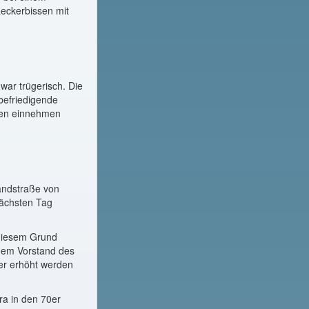
Leckerbissen mit
war trügerisch. Die
nbefriedigende
ssen einnehmen
andstraße von
nächsten Tag
 diesem Grund
 dem Vorstand des
der erhöht werden
ra in den 70er