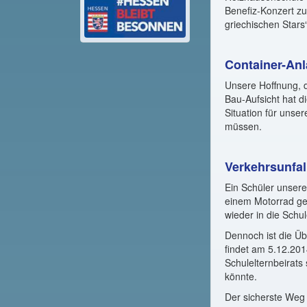
Benefiz-Konzert zu
griechischen Stars
Container-An
Unsere Hoffnung, d
Bau-Aufsicht hat d
Situation für uns
müssen.
Verkehrsunfal
Ein Schüler unser
einem Motorrad ges
wieder in die Schu
Dennoch ist die Ü
findet am 5.12.201
Schulelternbeirats
könnte.
Der sicherste Weg 