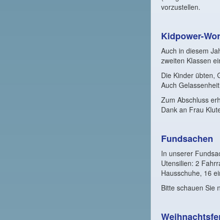
vorzustellen.
Kidpower-Wo
Auch in diesem Jah
zweiten Klassen ein
Die Kinder übten, 
Auch Gelassenheit
Zum Abschluss erhi
Dank an Frau Klute
Fundsachen
In unserer Fundsa
Utensilien: 2 Fah
Hausschuhe, 16 ei
Bitte schauen Sie 
Weihnachtsfe