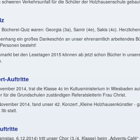
 schweren Verkehrsunfall für die Schüler der Holzhausenschule gebau
iz
Bücherei-Quiz waren: Georgia (3a), Samir (4e), Sakis (4c). Herzliche
nhang ein großes Dankeschön an unser ehrenamtlich arbeitendes B
 Personen besteht!
markt bei den Lesetagen 2015 können ab jetzt schon Bücher in unsere
.
t-Auftritte
vember 2014, trat die Klasse 4c im Kultusministerium in Wiesbaden auf
 für die Grundschulen zuständigen Referatsleiterin Frau Christ.
ovember 2014, fand unser 42. Konzert „Kleine Holzhausenkünstler - g
3b statt.
ftritte
mstag, 6.12.2014) tritt unser Chor (3./4. Klasse) beim „Advents-Café“