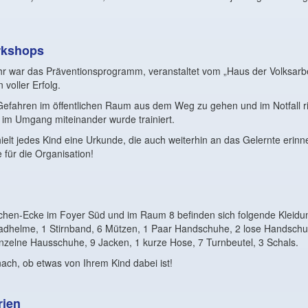
rkshops
r war das Präventionsprogramm, veranstaltet vom „Haus der Volksarbei
 voller Erfolg.
Gefahren im öffentlichen Raum aus dem Weg zu gehen und im Notfall ri
 im Umgang miteinander wurde trainiert.
elt jedes Kind eine Urkunde, die auch weiterhin an das Gelernte erinne
 für die Organisation!
chen-Ecke im Foyer Süd und im Raum 8 befinden sich folgende Kleidu
rradhelme, 1 Stirnband, 6 Mützen, 1 Paar Handschuhe, 2 lose Handsch
nzelne Hausschuhe, 9 Jacken, 1 kurze Hose, 7 Turnbeutel, 3 Schals.
nach, ob etwas von Ihrem Kind dabei ist!
rien