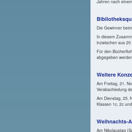
Jahren nach einem
Bibliotheksqu
Die Gewinner beim 
In diesem Zusamme
inzwischen aus 20
Für den Bücherfloh
abgegeben werden
Weitere Konzer
Am Freitag, 21. No
Verabschiedung der
Am Dienstag, 25. N
Klassen 1c, 2c und 
Weihnachts-Au
Am Nikolaustag (Sa