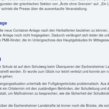
gunsten der griechischen Sektion von „Ärzte ohne Grenzen“ auf. „Ein 
“ schrieb die Presse über die ausverkaufte Veranstaltung.
lage
ie neue Container-Anlage nach den Herbstferien beziehen zu können, 
ie Anlage noch nicht freigegeben. Dadurch verlängert sich leider die u
ere PMB-Kinder, die im Untergeschoss des Hauptgebäudes ihr Mittage
l
er Schule ist auf dem Schulweg beim Überqueren der Eschersheimer L
treift worden. Er wurde zum Glück nur leicht verletzt und konnte am 
le gehen.
bergangssituation unterhalb der Fußgängerbrücke problematisch. Aus
4 ein Ortstermin mit den zuständigen Behörden, der Schulleitung und
 statt, um Maßnahmen zu besprechen, wie die Sicherheit der Schulkin
über die Eschersheimer Landstraße ist immer noch die Brücke, die ext