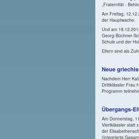
„Fraternität - Beh
Am Freitag, 12.12.
der Hauptwache.
Und am 18.12.2014
Georg-Büchner-Schu
Schule und der Ho
Eltern sind als Zu
Neue griechis
Nachdem Herr Kalai
Drittklässler Frau 
Programm teilneh
Übergangs-El
Am Donnerstag, 11.
Viertklässler stat
der Elisabethensc
(Integrierte Gesa