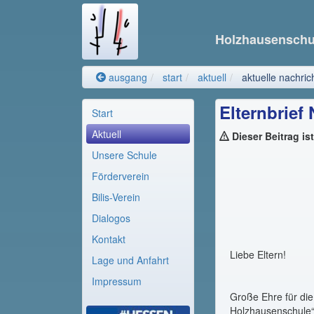
Holzhausensch
ausgang
start
aktuell
aktuelle nachric
Elternbrief
Start
Aktuell
Dieser Beitrag is
Unsere Schule
Förderverein
Bilis-Verein
Dialogos
Kontakt
Liebe Eltern!
Lage und Anfahrt
Impressum
Große Ehre für di
Holzhausenschule“ 