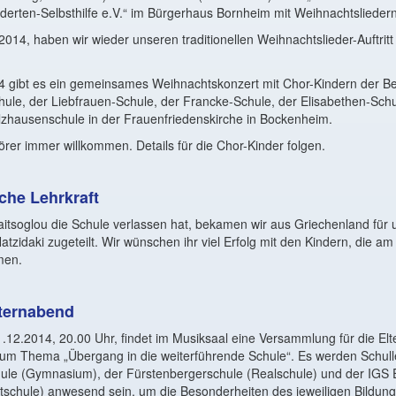
inderten-Selbsthilfe e.V.“ im Bürgerhaus Bornheim mit Weihnachtsliedern
2014, haben wir wieder unseren traditionellen Weihnachtslieder-Auftrit
 gibt es ein gemeinsames Weihnachtskonzert mit Chor-Kindern der Bet
le, der Liebfrauen-Schule, der Francke-Schule, der Elisabethen-Schul
lzhausenschule in der Frauenfriedenskirche in Bockenheim.
hörer immer willkommen. Details für die Chor-Kinder folgen.
che Lehrkraft
tsoglou die Schule verlassen hat, bekamen wir aus Griechenland für 
Hatzidaki zugeteilt. Wir wünschen ihr viel Erfolg mit den Kindern, die am
men.
ternabend
12.2014, 20.00 Uhr, findet im Musiksaal eine Versammlung für die Elt
t zum Thema „Übergang in die weiterführende Schule“. Es werden Schull
hule (Gymnasium), der Fürstenbergerschule (Realschule) und der IGS
mtschule) anwesend sein, um die Besonderheiten des jeweiligen Bildun