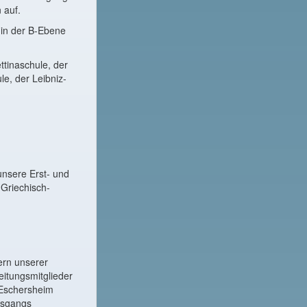
 auf.
t in der B-Ebene
tinaschule, der
e, der Leibniz-
unsere Erst- und
 Griechisch-
ern unserer
eitungsmitglieder
 Eschersheim
gsgangs