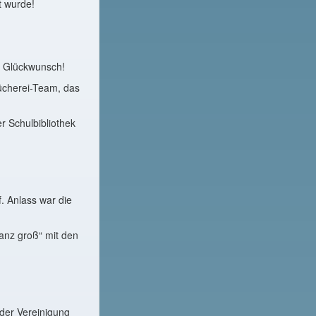
t wurde!
n Glückwunsch!
ücherei-Team, das
r Schulbibliothek
. Anlass war die
anz groß“ mit den
 der Vereinigung