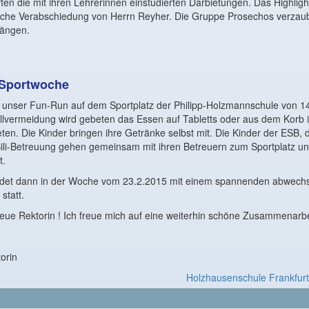
ten die mit ihren Lehrerinnen einstudierten Darbietungen. Das Highligh
iche Verabschiedung von Herrn Reyher. Die Gruppe Prosechos verzau
längen.
Sportwoche
 unser Fun-Run auf dem Sportplatz der Philipp-Holzmannschule von 14
üllvermeidung wird gebeten das Essen auf Tabletts oder aus dem Korb
ten. Die Kinder bringen ihre Getränke selbst mit. Die Kinder der ESB,
Bili-Betreuung gehen gemeinsam mit ihren Betreuern zum Sportplatz u
t.
indet dann in der Woche vom 23.2.2015 mit einem spannenden abwec
statt.
neue Rektorin ! Ich freue mich auf eine weiterhin schöne Zusammenarbe
orin
Holzhausenschule Frankfur