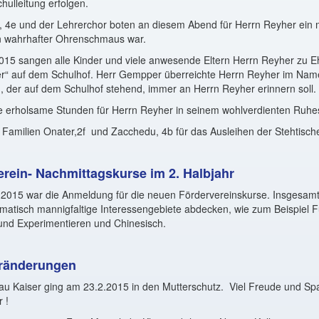
hulleitung erfolgen.
, 4e und der Lehrerchor boten an diesem Abend für Herrn Reyher ein 
n wahrhafter Ohrenschmaus war.
015 sangen alle Kinder und viele anwesende Eltern Herrn Reyher zu E
her“ auf dem Schulhof. Herr Gempper überreichte Herrn Reyher im Name
 der auf dem Schulhof stehend, immer an Herrn Reyher erinnern soll.
le erholsame Stunden für Herrn Reyher in seinem wohlverdienten Ruhe
 Familien Onater,2f
und Zacchedu, 4b für das Ausleihen der Stehtische
rein- Nachmittagskurse im 2. Halbjahr
2015 war die Anmeldung für die neuen Fördervereinskurse. Insgesam
matisch mannigfaltige Interessengebiete abdecken, wie zum Beispiel F
und Experimentieren und Chinesisch.
eränderungen
au Kaiser ging am 23.2.2015 in den Mutterschutz.
Viel Freude und Sp
 !