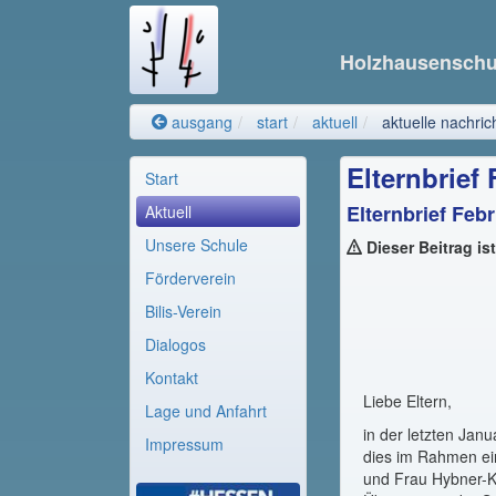
Holzhausensch
ausgang
start
aktuell
aktuelle nachric
Elternbrief
Start
Elternbrief Feb
Aktuell
Unsere Schule
Dieser Beitrag is
Förderverein
Bilis-Verein
Dialogos
Kontakt
Liebe Eltern,
Lage und Anfahrt
in der letzten Jan
Impressum
dies im Rahmen ei
und Frau Hybner-