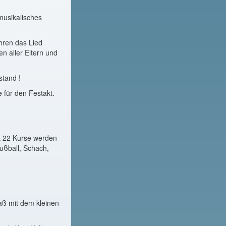
musikalisches
hren das Lied
n aller Eltern und
stand !
 für den Festakt.
t 22 Kurse werden
ußball, Schach,
aß mit dem kleinen