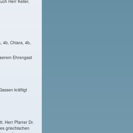
uch Herr Keller,
a, 4b, Chiara, 4b,
unserem Ehrengast
lassen kräftigt
t. Herr Pfarrer Dr.
des griechischen