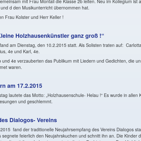
gemeinsam mit Frau Montali die Klasse 2b leiten. Neu im Kollegium ist a
c und d den Musikunterricht übernommen hat.
n Frau Kolster und Herr Keller !
Kleine Holzhausenkünstler ganz groß !“
fand am Dienstag, den 10.2.2015 statt. Als Solisten traten auf:
Carlott
ius, 4e und Karl, 4e.
4b und 4e verzauberten das Publikum mit Liedern und Gedichten, die 
met waren.
rn am 17.2.2015
ag lautete das Motto: „Holzhausenschule- Helau !“ Es wurde in allen K
, gesungen und geschlemmt.
des Dialogos- Vereins
.2015
fand der traditionelle Neujahrsempfang des Vereins Dialogos stat
 segnete feierlich den Neujahrskuchen und schnitt ihn an. Die Kinder 