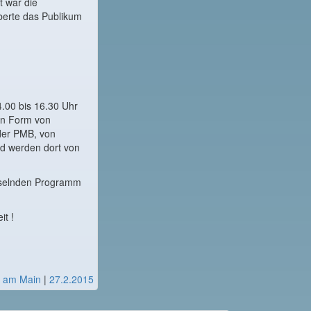
t war die
berte das Publikum
.00 bis 16.30 Uhr
 in Form von
 der PMB, von
nd werden dort von
hselnden Programm
it !
t am Main
|
27.2.2015