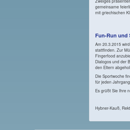
Zweiges präsentier
gemeinsame feierl
mit griechischen K
Fun-Run und 
Am 20.3.2015 wird
stattfinden. Zur M
Fingerfood anzubie
Dialogos und der 
den Eltern abgehol
Die Sportwoche f
für jeden Jahrgang 
Es grüßt Sie Ihre 
Hybner-Kauß, Rekt