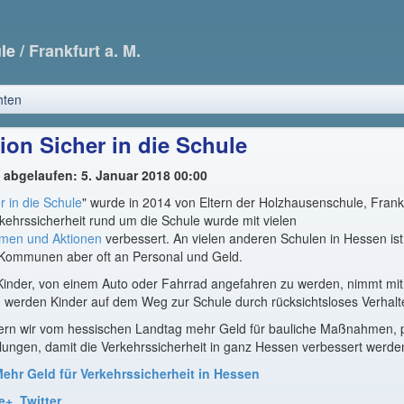
ule
/ Frankfurt a. M.
hten
tion Sicher in die Schule
t abgelaufen: 5. Januar 2018 00:00
r in die Schule
" wurde in 2014 von Eltern der Holzhausenschule, Fran
kehrssicherheit rund um die Schule wurde mit vielen
hmen
und
Aktionen
verbessert. An vielen anderen Schulen in Hessen ist
n Kommunen aber oft an Personal und Geld.
e Kinder, von einem Auto oder Fahrrad angefahren zu werden, nimmt 
h werden Kinder auf dem Weg zur Schule durch rücksichtsloses Verhalt
rdern wir vom hessischen Landtag mehr Geld für bauliche Maßnahmen, po
ungen, damit die Verkehrssicherheit in ganz Hessen verbessert werde
Mehr Geld für Verkehrssicherheit in Hessen
e+
,
Twitter