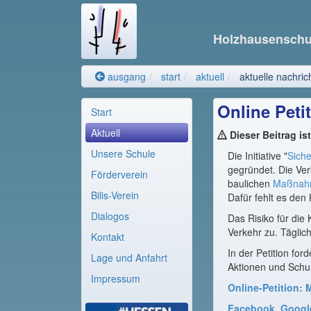
Holzhausensch
ausgang
start
aktuell
aktuelle nachric
Online Peti
Start
Aktuell
Dieser Beitrag is
Unsere Schule
Die Initiative "
Siche
gegründet. Die Ver
Förderverein
baulichen
Maßna
Bilis-Verein
Dafür fehlt es de
Dialogos
Das Risiko für di
Verkehr zu. Täglic
Kontakt
In der Petition fo
Lage und Anfahrt
Aktionen und Schul
Impressum
Online-Petition: 
Facebook
,
Googl