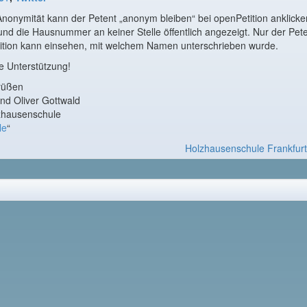
nonymität kann der Petent „anonym bleiben“ bei openPetition anklicke
nd die Hausnummer an keiner Stelle öffentlich angezeigt. Nur der Pet
ition kann einsehen, mit welchem Namen unterschrieben wurde.
re Unterstützung!
Grüßen
nd Oliver Gottwald
lzhausenschule
le
“
Holzhausenschule Frankfur