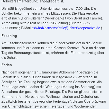
(Arbeitersamariterbund) angegliedert ist.
Die ESB ist geöffnet von Unterrichtsschluss bis 17.00 Uhr. Die
Schüler bekommen ein warmes Mittagessen. Die Platzvergabe
erfolgt nach „Hort-Kriterien“ (Vereinbarkeit von Beruf und Familie).
Anmeldung bitte direkt bei der ESB-Leitung (Telefon: 069-
269235891; E-Mail
).
esb-holzhausenschule@lehrerkooperative.de
Fasching
Am Faschingsdienstag können die Kinder verkleidet in die Schule
kommen und feiern dann in ihren Klassen Karneval. Wie an diesem
Tag die Betreuungssituation ist, erfahren die Eltern rechtzeitig über
die Schule.
Ferien
Nach dem sogenannten „Hamburger Abkommen“ betragen die
Schulferien in allen Bundesländern insgesamt 75 Werktage im
Schuljahr. Die Zählung beginnt jeweils mit den Sommerferien. Als
Ferientage zählen dabei die Werktage (Montag bis Samstag) mit
Ausnahme der gesetzlichen Feiertage. Die Ferien gliedern sich in
Sommerferien, Herbstferien, Weihnachtsferien und Osterferien.
Zusätzlich bestehen „bewegliche Ferientage“, die zur Überbrückung
von Unterrichtstagen zwischen Feiertagen und Wochenenden