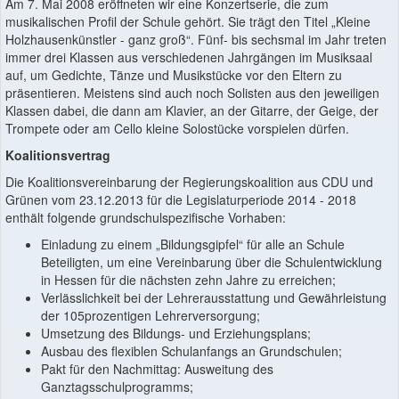
Am 7. Mai 2008 eröffneten wir eine Konzertserie, die zum
musikalischen Profil der Schule gehört. Sie trägt den Titel „Kleine
Holzhausenkünstler - ganz groß“. Fünf- bis sechsmal im Jahr treten
immer drei Klassen aus verschiedenen Jahrgängen im Musiksaal
auf, um Gedichte, Tänze und Musikstücke vor den Eltern zu
präsentieren. Meistens sind auch noch Solisten aus den jeweiligen
Klassen dabei, die dann am Klavier, an der Gitarre, der Geige, der
Trompete oder am Cello kleine Solostücke vorspielen dürfen.
Koalitionsvertrag
Die Koalitionsvereinbarung der Regierungskoalition aus CDU und
Grünen vom 23.12.2013 für die Legislaturperiode 2014 - 2018
enthält folgende grundschulspezifische Vorhaben:
Einladung zu einem „Bildungsgipfel“ für alle an Schule
Beteiligten, um eine Vereinbarung über die Schulentwicklung
in Hessen für die nächsten zehn Jahre zu erreichen;
Verlässlichkeit bei der Lehrerausstattung und Gewährleistung
der 105prozentigen Lehrerversorgung;
Umsetzung des Bildungs- und Erziehungsplans;
Ausbau des flexiblen Schulanfangs an Grundschulen;
Pakt für den Nachmittag: Ausweitung des
Ganztagsschulprogramms;