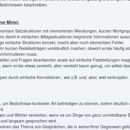
Bedürfnissen beschreiben.
er Mittel:
mentare Satzstrukturen mit memorierten Wendungen, kurzen Wortgru
m damit in einfachen Alltagssituationen begrenzte Informationen ausz
ge einfache Strukturen korrekt, macht aber noch elementare Fehler.
ehr kurzen Redebeiträgen verständlich machen, obwohl er/sie häufig st
umformulieren muss.
ellen und Fragen beantworten sowie auf einfache Feststellungen reag
 wann er/sie etwas versteht, aber versteht kaum genug, um selbst da
pen durch einfache Konnektoren , wie z.B.
und, aber, weil
verknüpfen.
, um Bedürfnisse konkreter Art befriedigen zu können, sofern deutlich
rd.
n und Wörter verstehen, wenn es um Dinge von ganz unmittelbarer 
h und langsam gesprochen wird.
einen das Thema von Gesprächen, die in seiner/ihrer Gegenwart gefü