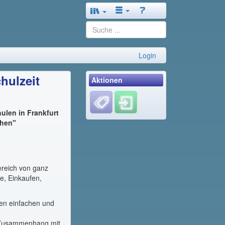
Login
hulzeit
Aktionen
ulen in Frankfurt
chen"
ereich von ganz
e, Einkaufen,
nen einfachen und
m Zusammenhang mit