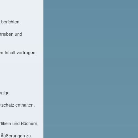
 berichten.
hreiben und
 Inhalt vortragen,
ngige
tschatz enthalten.
rtikeln und Büchern,
d Äußerungen zu