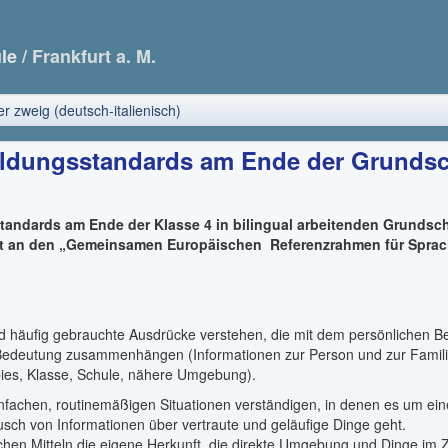
ule
/ Frankfurt a. M.
er zweig (deutsch-italienisch)
ildungsstandards am Ende der Grundsc
tandards am Ende der Klasse 4 in bilingual arbeitenden Grundsch
nt an den „Gemeinsamen Europäischen Referenzrahmen für Spra
 häufig gebrauchte Ausdrücke verstehen, die mit dem persönlichen B
 Bedeutung zusammenhängen (Informationen zur Person und zur Famili
ies, Klasse, Schule, nähere Umgebung).
infachen, routinemäßigen Situationen verständigen, in denen es um ei
usch von Informationen über vertraute und geläufige Dinge geht.
chen Mitteln die eigene Herkunft, die direkte Umgebung und Dinge i