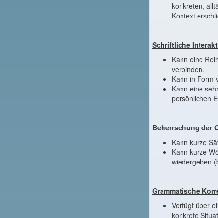
konkreten, al
Kontext erschl
Schriftliche Interak
Kann eine Rei
verbinden.
Kann in Form v
Kann eine seh
persönlichen E
Beherrschung der O
Kann kurze Sät
Kann kurze Wör
wiedergeben (b
Grammatische Korre
Verfügt über e
konkrete Situa