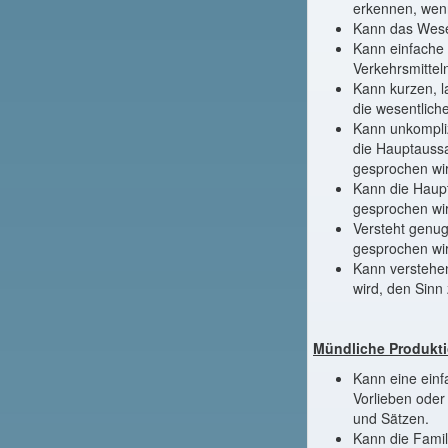
erkennen, wen
Kann das Wesen
Kann einfache 
Verkehrsmittel
Kann kurzen, 
die wesentlich
Kann unkompli
die Hauptaussa
gesprochen wi
Kann die Haupt
gesprochen wir
Versteht genug
gesprochen wi
Kann verstehen
wird, den Sinn 
Mündliche Produkti
Kann eine einf
Vorlieben oder
und Sätzen.
Kann die Famil