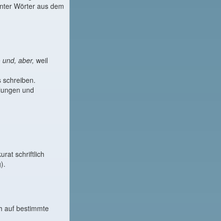
nter Wörter aus dem
e
und, aber,
weil
 schreiben.
dlungen und
at schriftlich
).
h auf bestimmte