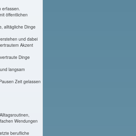
 erfassen.
t öffentlichen
 alltägliche Dinge
verstehen und dabei
vertrautem Akzent
 vertraute Dinge
h und langsam
Pausen Zeit gelassen
lltagsroutinen,
einfachen Wendungen
etzte berufliche