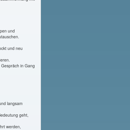
ppen und
utauschen.
ockt und neu
ieren.
s Gespräch in Gang
 und langsam
Bedeutung geht,
hrt werden,