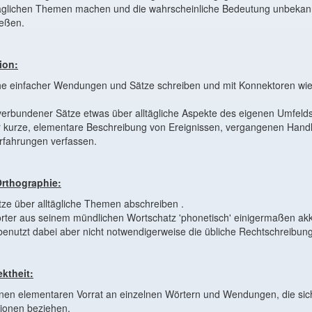
ltäglichen Themen machen und die wahrscheinliche Bedeutung unbekan
ießen.
tion:
he einfacher Wendungen und Sätze schreiben und mit Konnektoren wi
erbundener Sätze etwas über alltägliche Aspekte des eigenen Umfelds
r kurze, elementare Beschreibung von Ereignissen, vergangenen Han
rfahrungen verfassen.
rthographie:
ze über alltägliche Themen abschreiben .
ter aus seinem mündlichen Wortschatz 'phonetisch' einigermaßen akkur
enutzt dabei aber nicht notwendigerweise die übliche Rechtschreibung
ktheit:
inen elementaren Vorrat an einzelnen Wörtern und Wendungen, die sic
tionen beziehen.