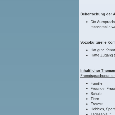
Beherrschung der A
Die Aussprache 
manchmal etwa
Soziokulturelle Ko
Hat gute Kennt
Hatte Zugang z
Inhaltlicher Theme
Fremdsprachenunterr
Familie
Freunde, Freu
Schule
Tiere
Freizeit
Hobbies, Sport
Tagesablauf