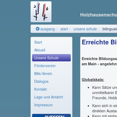
Holzhausensch
ausgang
start
unsere schule
bilingual
Erreichte B
Start
Aktuell
Unsere Schule
Erreichte Bildungss
am Main - angeleh
Förderverein
Bilis-Verein
Globalskala:
Dialogos
Kann Sätze und
Kontakt
unmittelbarer
Lage und Anfahrt
Freunde, Hobb
Impressum
Kann sich in e
direkten Austa
Kann mit einfa