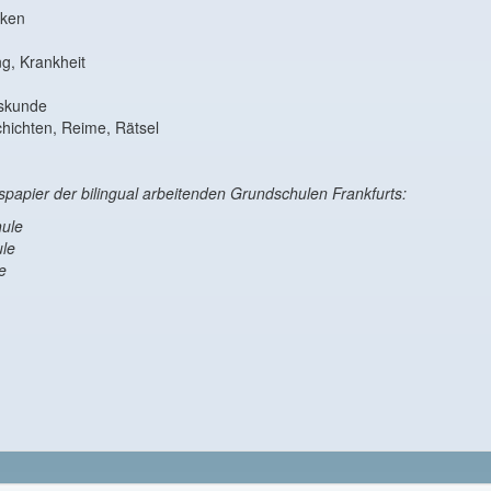
nken
ng, Krankheit
skunde
hichten, Reime, Rätsel
apier der bilingual arbeitenden Grundschulen Frankfurts:
ule
ule
e