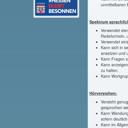
unmittelbaren 
Spektrum sprachlich
Verwendet ele
Redeformeln, u
Verwendet eini
Kann sich in s
ansetzen und 
Kann Fragen st
Kann anzeigen,
zu halten.
Kann Wortgrup
Hörverstehen:
Versteht genug
gesprochen wi
Kann Wendunge
sofern deutlic
Kann im Allgem