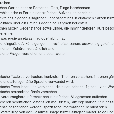
reiben.
chen Worten andere Personen, Orte, Dinge beschreiben.
ählen oder in Form einer einfachen Aufzählung berichten.
kte des eigenen alltäglichen Lebensbereichs in einfachen Sätzen kurz
infach über ein Ereignis oder eine Tätigkeit berichten.
chen Mitteln Gegenstände sowie Dinge, die ihm/ihr gehören, kurz besc
benennen..
 was er/sie an etwas mag oder nicht mag.
e, eingeübte Ankündigungen mit vorhersehbarem, auswendig gelerntem
triertem Zuhören verständlich sind.
ierte Fragen verstehen und beantworten..
nfache Texte zu vertrauten, konkreten Themen verstehen, in denen gä
ne und altersgemäße Sprache verwendet wird.
nfache Texte lesen und verstehen, die einen sehr häufig benutzten Wor
nfache persönliche Briefe verstehen.
 voraussagbare Informationen in einfachen Alltagstexten auffinden.
cheren schriftlichen Materialien wie Briefen, altersgemäßen Zeitungsa
nisse beschrieben werden, spezifische Informationen herausfinden.
e Vorstellung von der Gesamtaussage kurzer alltagsgemäßer Texte un