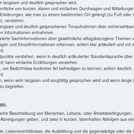
n langsam und deutlich gesprochen wird.
tliche von kurzen, klaren und einfachen Durchsagen und Mitteilungen
Erklärungen, wie man zu einem bestimmten Ort gelangt (zu Fuß oder mi
n), verstehen.
langsam und deutlich gesprochenen Tonaufnahmen über vorhersehbare,
en Informationen entnehmen.
zierte Sachinformationen über gewöhnliche alltagsbezogene Themen 
gen und Einzelinformationen erkennen, sofern klar artikuliert und mit 
rd.
punkte verstehen, wenn in deutlich artikulierter Standardsprache über
d; kann einfache Erzählungen verstehen.
, um Bedürfnisse konkreter Art befriedigen zu können, sofern deutlic
rd
, wenn sehr langsam und sorgfältig gesprochen wird und wenn lange 
zu begreifen.
on:
ache Beschreibung von Menschen, Lebens- oder Arbeitsbedingungen, A
 Abneigungen geben, und zwar in kurzen, listenhaften Abfolgen aus 
ie, Lebensverhältnisse, die Ausbildung und die gegenwärtige oder die l