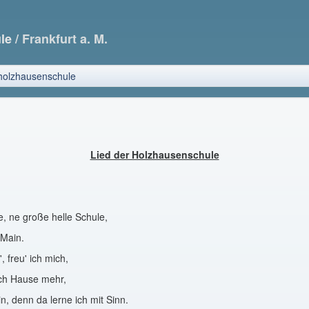
ule
/ Frankfurt a. M.
 holzhausenschule
Lied der Holzhausenschule
e, ne große helle Schule,
/Main.
, freu' ich mich,
ach Hause mehr,
in, denn da lerne ich mit Sinn.