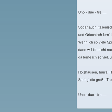
Uno - due - tre ....
Sogar auch Italienisc
und Griechisch lern' i
Wenn ich so viele Sp
dann will ich nicht n
da lerne ich so viel, 
Holzhausen, hurra! H
Spring' die große Tre
Uno - due - tre ....