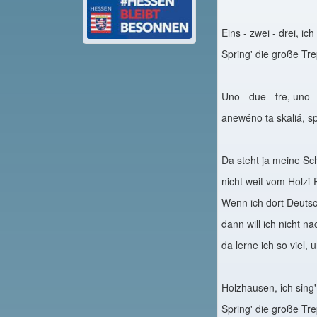
Eins - zwei - drei, ich
Spring' die große Tre
Uno - due - tre, uno -
anewéno ta skaliá, spr
Da steht ja meine Sch
nicht weit vom Holzi-
Wenn ich dort Deutsc
dann will ich nicht n
da lerne ich so viel, 
Holzhausen, ich sing'
Spring' die große Tre