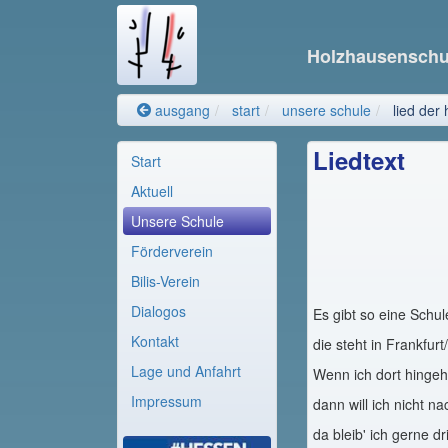
Holzhausensch
ausgang
start
unsere schule
lied der
Liedtext
Start
Aktuell
Unsere Schule
Förderverein
Bilis-Verein
Dialogos
Es gibt so eine Schul
Kontakt
die steht in Frankfurt
Lage und Anfahrt
Wenn ich dort hingeh'
Impressum
dann will ich nicht n
da bleib' ich gerne dr